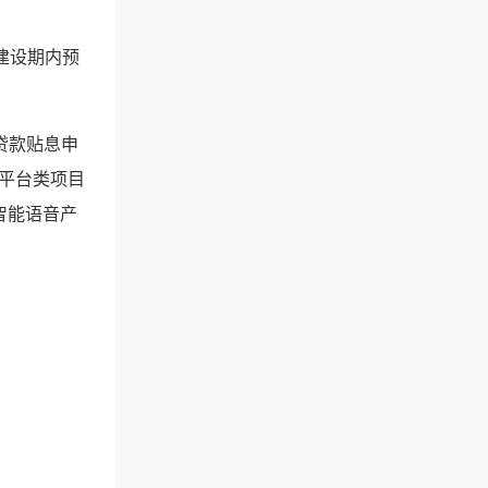
建设期内预
贷款贴息申
平台类项目
智能语音产