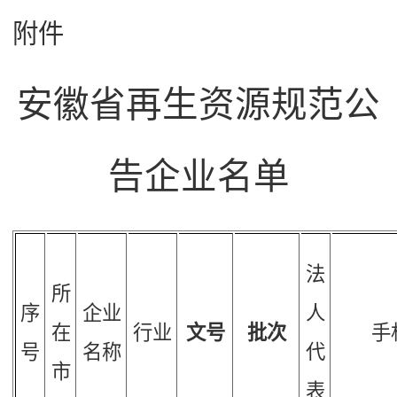
附件
安徽省再生资源规范公
告企业名单
法
所
序
企业
人
在
行业
文号
批次
手
号
名称
代
市
表