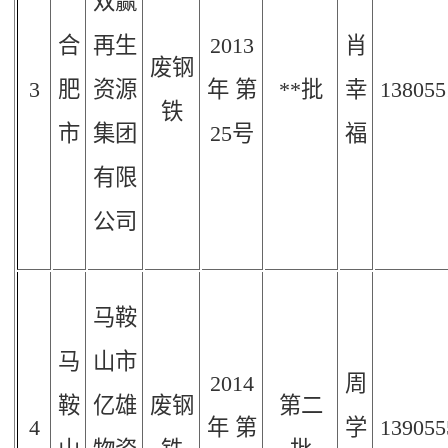
双赢
合
再生
2013
肖
废钢
3
肥
资源
年
第
**批
幸
138055
铁
市
集团
25
号
福
有限
公司
马鞍
马
山市
2014
周
鞍
亿雄
废钢
第二
4
年
第
学
139055