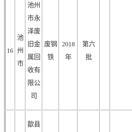
池州
市永
泽废
池
旧金
废钢
2018
第六
16
州
属回
铁
年
批
市
收有
限公
司
歙县