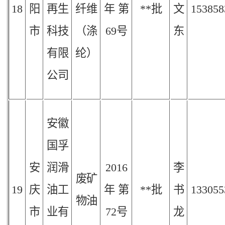
18
阳
再生
纤维
年
第
**批
文
153858
市
科技
（涤
69
号
东
有限
纶）
公司
安徽
国孚
安
润滑
2016
李
废矿
19
庆
油工
年
第
**批
书
133055
物油
市
业有
72
号
龙