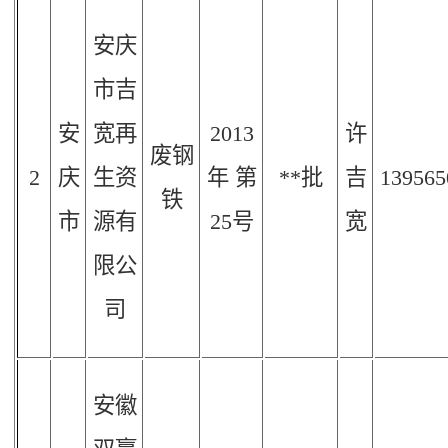
安庆
市吉
安
宽再
2013
许
废钢
2
庆
生资
年
第
**批
吉
139565
铁
市
源有
25
号
宽
限公
司
安徽