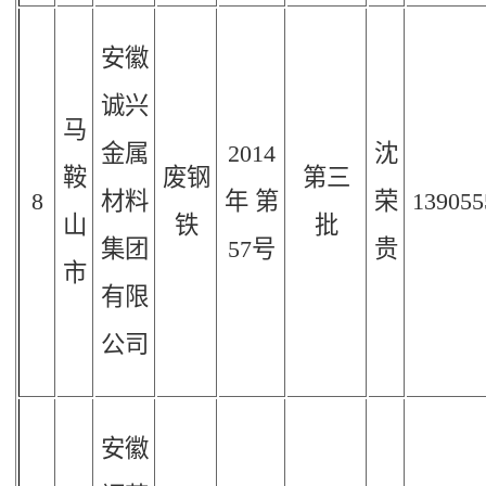
安徽
诚兴
马
金属
2014
沈
鞍
废钢
第三
8
材料
年
第
荣
139055
山
铁
批
集团
57
号
贵
市
有限
公司
安徽