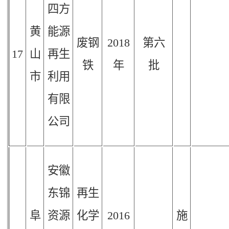
四方
黄
能源
废钢
2018
第六
17
山
再生
铁
年
批
市
利用
有限
公司
安徽
东锦
再生
阜
资源
化学
2016
施