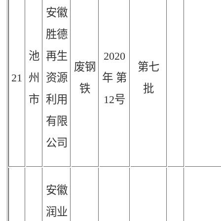
安徽
胜德
池
再生
2020
废钢
第七
21
州
资源
年
第
铁
批
市
利用
12
号
有限
公司
安徽
润业