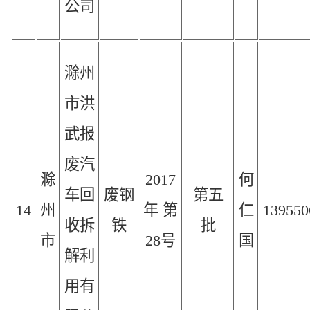
公司
滁州
市洪
武报
废汽
滁
2017
何
车回
废钢
第五
14
州
年
第
仁
139550
收拆
铁
批
市
28
号
国
解利
用有