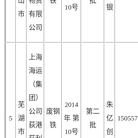
山
物资
铁
批
10
号
银
市
有限
公司
上海
海运
（集
团）
芜
2014
朱
公司
废钢
第二
5
湖
年
第
亿
150557
荻港
铁
批
市
10
号
创