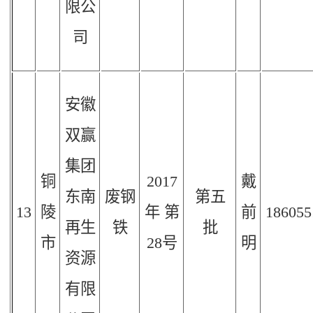
限公
司
安徽
双赢
集团
铜
2017
戴
东南
废钢
第五
13
陵
年
第
前
186055
再生
铁
批
市
28
号
明
资源
有限