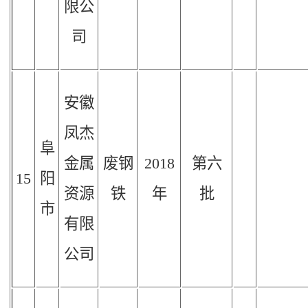
限公
司
安徽
凤杰
阜
金属
废钢
2018
第六
15
阳
资源
铁
年
批
市
有限
公司