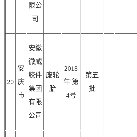
限公
司
安徽
微威
安
2018
胶件
废轮
第五
20
庆
年
第
集团
胎
批
市
4
号
有限
公司