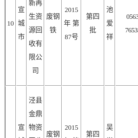
新再
宣
2015
池
生资
废钢
第四
056
10
城
年
第
爱
源回
铁
批
7653
市
87
号
祥
收有
限公
司
泾县
金鼎
宣
物资
2015
吴
废钢
第四