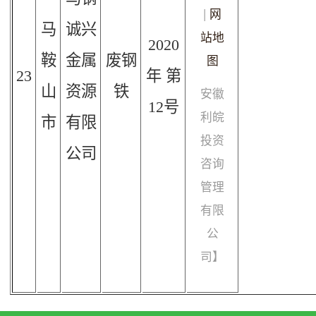
|
网
马
诚兴
站地
2020
鞍
金属
废钢
图
23
年
第
山
资源
铁
安徽
12
号
利皖
市
有限
投资
公司
咨询
管理
有限
公
司】