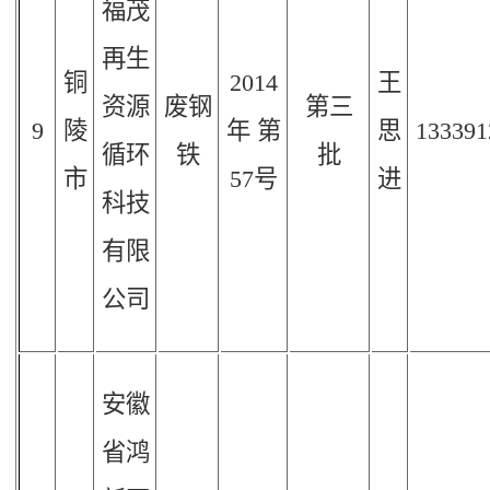
福茂
再生
铜
2014
王
资源
废钢
第三
9
陵
年
第
思
133391
循环
铁
批
市
57
号
进
科技
有限
公司
安徽
省鸿