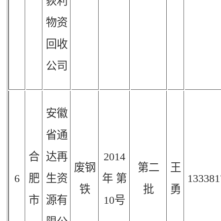
荻利
物资
回收
公司
安徽
省通
合
达再
2014
废钢
第二
王
6
肥
生资
年
第
133381
铁
批
勇
市
源有
10
号