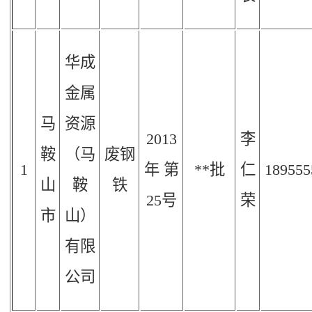
华成
金属
马
资源
2013
李
鞍
（马
废钢
1
年
第
**批
仁
189555
山
鞍
铁
25
号
荣
市
山）
有限
公司