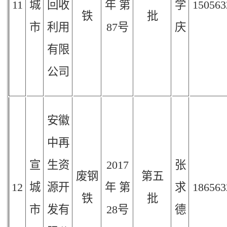
11
城
回收
年
第
学
150563
铁
批
市
利用
87
号
庆
有限
公司
安徽
中再
宣
生资
2017
张
废钢
第五
12
城
源开
年
第
求
186563
铁
批
市
发有
28
号
德