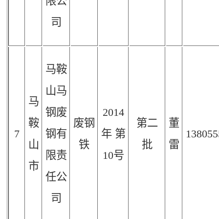
限公
司
马鞍
山马
马
钢废
2014
鞍
废钢
第二
董
7
钢有
年
第
138055
山
铁
批
雷
限责
10
号
市
任公
司